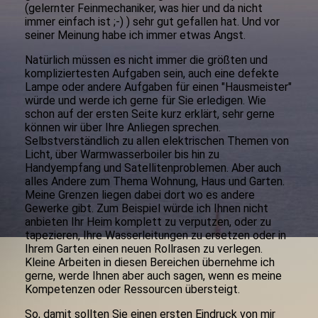
(gelernter Feinmechaniker, was hier und da nicht
immer einfach ist ;-) ) sehr gut gefallen hat. Und vor
seiner Meinung habe ich immer etwas Angst.
Natürlich müssen es nicht immer die größten und
kompliziertesten Aufgaben sein, auch eine defekte
Lampe oder andere Aufgaben für einen "Hausmeister"
würde und werde ich gerne für Sie erledigen. Wie
schon auf der ersten Seite kurz erklärt, sehr gerne
können wir über Ihre Anliegen sprechen.
Selbstverständlich zu allen elektrischen Themen von
Licht, über Warmwasserboiler bis hin zu
Handyempfang und Satellitenproblemen. Aber auch
alles Andere zum Thema Wohnung, Haus und Garten.
Meine Grenzen liegen dabei dort wo es andere
Gewerke gibt. Zum Beispiel würde ich Ihnen nicht
anbieten Ihr Heim komplett zu verputzen, oder zu
tapezieren, Ihre Wasserleitungen zu ersetzen oder in
Ihrem Garten einen neuen Rollrasen zu verlegen.
Kleine Arbeiten in diesen Bereichen übernehme ich
gerne, werde Ihnen aber auch sagen, wenn es meine
Kompetenzen oder Ressourcen übersteigt.
So, damit sollten Sie einen ersten Eindruck von mir